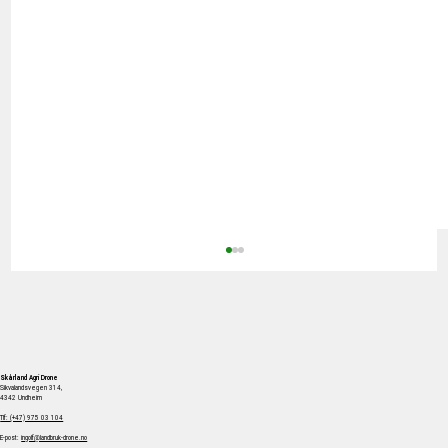
Skårland Agri
Drone
Sikvalandsvegen 314,
Flyvende norsk landbruk
4342 Undheim
Tlf:
(+47) 975 03 104
E-post:
ingolf@landbruk-drone.no