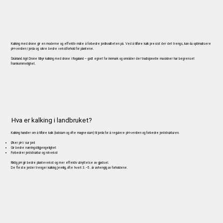
Kalking med drone gir en moderne og effektiv måte å forbedre jordkvaliteten på. Ved å tilføre kalk presist der det trengs, kan du optimalisere
pH-verdien i jorda og sikre bedre vekstforhold for plantene.
Skårland Agri Drone tilbyr kalking med drone i Rogaland – godt egnet for innmark og områder der tradisjonelle maskiner har begrenset
framkommelighet.
Hva er kalking i landbruket?
Kalking handler om å tilføre kalk (kalsium og ofte magnesium) til jorda for å regulere pH-verdien og forbedre jordstrukturen.
Øker pH i sur jord
Gir bedre næringstilgjengelighet
Forbedrer jordstruktur og rotvekst
Riktig pH gir bedre plantevekst og mer effektiv utnyttelse av gjødsel.
De fleste jorder trenger kalking jevnlig, ofte hvert 3.–5. år avhengig av forholdene.