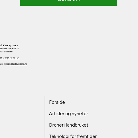
Skårland Agri
Drone
Sikvalandsvegen 314,
4342 Undheim
Tlf:
(+47) 975 03 104
E-post:
ingolf@landbruk-drone.no
Forside
Artikler og nyheter
Droner i landbruket
Teknologi for fremtiden