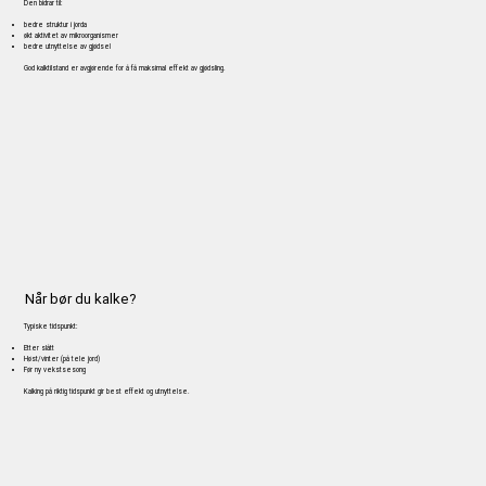
Den bidrar til:
bedre struktur i jorda
økt aktivitet av mikroorganismer
bedre utnyttelse av gjødsel
God kalktilstand er avgjørende for å få maksimal effekt av gjødsling.
Når bør du kalke?
Typiske tidspunkt:
Etter slått
Høst/vinter (på tele jord)
Før ny vekstsesong
Kalking på riktig tidspunkt gir best effekt og utnyttelse.