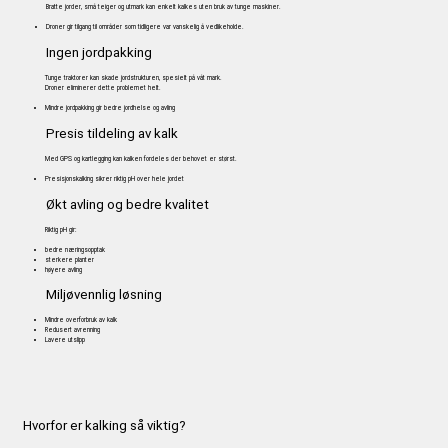
Bratte jorder, små teiger og utmark kan enkelt kalkes uten bruk av tunge maskiner.
Droner gir tilgang til områder som tidligere var vanskelig å vedlikeholde.
Ingen jordpakking
Tunge traktorer kan skade jordstrukturen, spesielt på våt mark.
Droner eliminerer dette problemet helt.
Mindre jordpakking gir bedre jordhelse og avling
Presis tildeling av kalk
Med GPS og kartlegging kan kalken fordeles der behovet er størst.
Presisjonskalking sikrer riktig pH over hele jordet
Økt avling og bedre kvalitet
Riktig pH gir:
bedre næringsopptak
sterkere planter
høyere avling
Miljøvennlig løsning
Mindre overforbruk av kalk
Redusert avrenning
Lavere utslipp
Hvorfor er kalking så viktig?