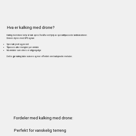
Hva er kalking med drone?
Kalking med drone betyr at kalk spres fra lufta ved hjelp av spesialtilpassede landbruksdroner.
Dronen styres med GPS og kan:
Spre kalk jevnt og presist
Tilpasses ulike mengder per område
Nå områder som ellers er utilgjengelige
Dette gjør kalking både raskere og mer effektivt enn tradisjonelle metoder.
Fordeler med kalking med drone:
Perfekt for vanskelig terreng