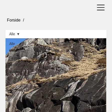
Artikler og nyheter
Forside
/
Alle
Alle
Utdanning
Service
Media
Nyhet