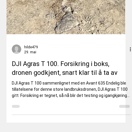
hilde479
29. mai
DJI Agras T 100. Forsikring i boks,
dronen godkjent, snart klar til å ta av
DJI Agras T 100 sammenlignet med en Avant 635 Endelig ble
tillatelsene for denne store landbruksdronen, DJI Agras T 100
gitt. Forsikring er tegnet, så nå blir det testing og igangkjøring
av dronen. Film og bilder kommer fortløpende. En stor takk til
Romvesen AS for den jobben de har gjort for å få dette til. Er du
interessert i dette, ta kontakt for en god dronedrøs. Vi er klar
innen kort tid til å kunne utføre gjødsling og kalking i deler av