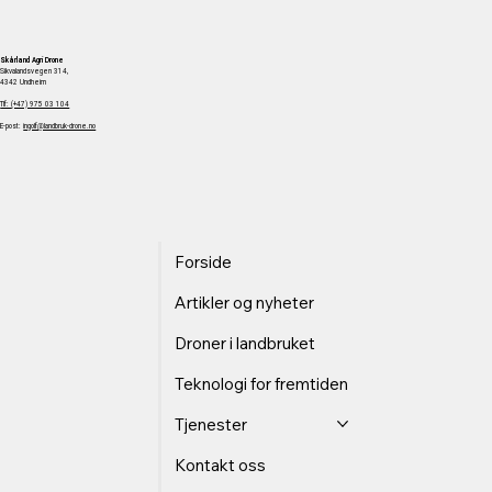
Sør-Norge.
Skårland Agri
Drone
Sikvalandsvegen 314,
4342 Undheim
Tlf:
(+47) 975 03 104
E-post:
ingolf@landbruk-drone.no
Forside
Artikler og nyheter
Droner i landbruket
Teknologi for fremtiden
Tjenester